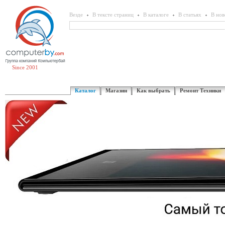
Везде
В тексте страниц
В каталоге
В статьях
В нов
Since 2001
Каталог
Магазин
Как выбрать
Ремонт Техники