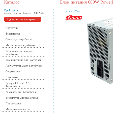
Каталог
Блок питания 600W Power
Прайс-лист
« PowerMan
размер: 17.59 кб, обновлен: 14.07.2026
Подбор по параметрам
Ноутбуки
Телевизоры
Сумки для ноутбуков
Матрицы для ноутбуков
Корпусные детали для
ноутбуков
Блоки питания для ноутбуков
Аккумуляторы для ноутбуков
Смартфоны
Планшеты
Кулеры CPU-VGA /
Термопаста
Компьютеры / Моноблоки
Вентиляторы и радиаторы
Процессоры
Материнские платы