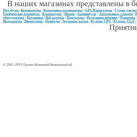
В наших магазинах представлены в б
Ноутбуки
|
Компьютеры
|
Карманные компьютеры
|
GPS Навигаторы
|
Сумки для но
Графические планшеты
|
Клавиатуры
|
Мыши
|
Антивирусы
|
Электронные словари
|
Р
оборудование
|
Наушники
|
Веб камеры
|
Проекторы
|
Источники питания
|
Принтеры
Видеокарты
|
Винчестеры
|
Приводы
|
Звуковые карты
|
Кулеры CPU
|
Кулеры VGA
|
Приятны
© 2001-2019 Группа Компаний Компьютербай