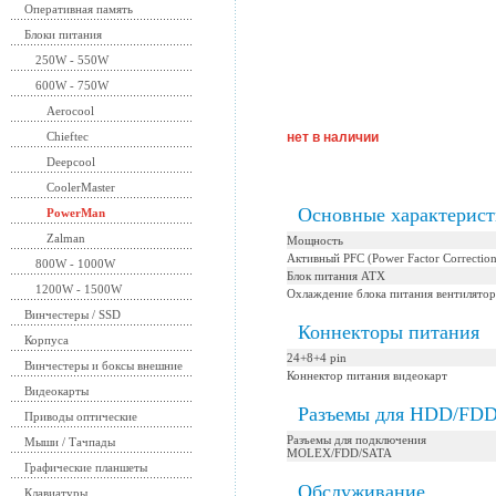
Оперативная память
Блоки питания
250W - 550W
600W - 750W
Aerocool
Chieftec
нет в наличии
Deepcool
CoolerMaster
Основные характерис
PowerMan
Zalman
Мощность
Активный PFC (Power Factor Correction
800W - 1000W
Блок питания ATX
1200W - 1500W
Охлаждение блока питания вентилятор
Винчестеры / SSD
Коннекторы питания
Корпуса
24+8+4 pin
Винчестеры и боксы внешние
Коннектор питания видеокарт
Видеокарты
Разъемы для HDD/FD
Приводы оптические
Разъемы для подключения
Мыши / Тачпады
MOLEX/FDD/SATA
Графические планшеты
Обслуживание
Клавиатуры