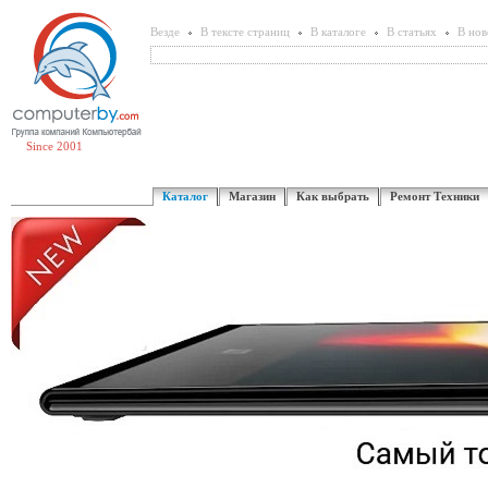
Везде
В тексте страниц
В каталоге
В статьях
В нов
Since 2001
Каталог
Магазин
Как выбрать
Ремонт Техники