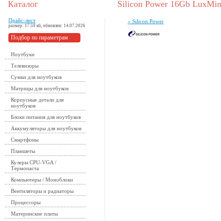
Каталог
Silicon Power 16Gb LuxMi
Прайс-лист
« Silicon Power
размер: 17.59 кб, обновлен: 14.07.2026
Подбор по параметрам
Ноутбуки
Телевизоры
Сумки для ноутбуков
Матрицы для ноутбуков
Корпусные детали для
ноутбуков
Блоки питания для ноутбуков
Аккумуляторы для ноутбуков
Смартфоны
Планшеты
Кулеры CPU-VGA /
Термопаста
Компьютеры / Моноблоки
Вентиляторы и радиаторы
Процессоры
Материнские платы