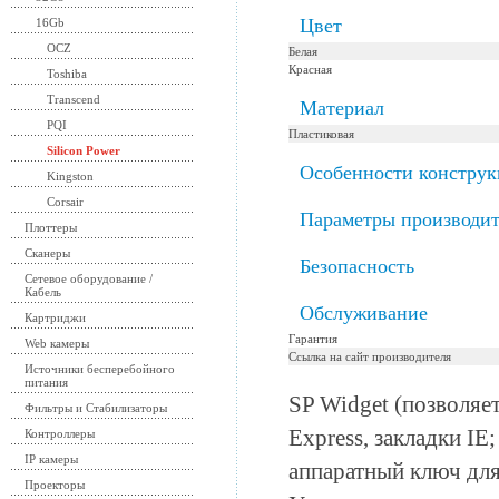
Цвет
16Gb
OCZ
Белая
Красная
Toshiba
Transcend
Материал
PQI
Пластиковая
Silicon Power
Особенности констру
Kingston
Corsair
Параметры производит
Плоттеры
Сканеры
Безопасность
Сетевое оборудование /
Кабель
Обслуживание
Картриджи
Гарантия
Web камеры
Ссылка на сайт производителя
Источники бесперебойного
питания
SP Widget (позволяе
Фильтры и Стабилизаторы
Express, закладки I
Контроллеры
IP камеры
аппаратный ключ дл
Проекторы