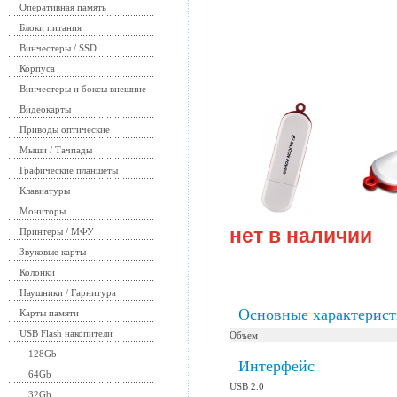
Оперативная память
Блоки питания
Винчестеры / SSD
Корпуса
Винчестеры и боксы внешние
Видеокарты
Приводы оптические
Мыши / Тачпады
Графические планшеты
Клавиатуры
Мониторы
нет в наличии
Принтеры / МФУ
Звуковые карты
Колонки
Наушники / Гарнитура
Основные характерис
Карты памяти
USB Flash накопители
Объем
128Gb
Интерфейс
64Gb
USB 2.0
32Gb