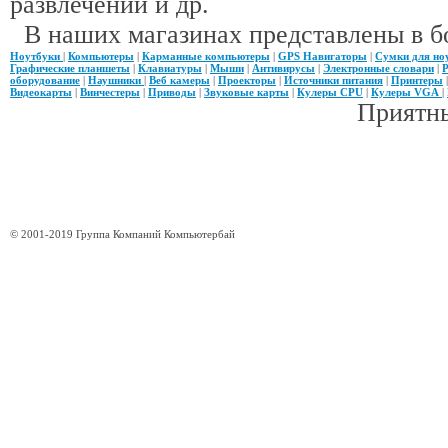
развлечений и др.
В наших магазинах представлены в б
Ноутбуки
|
Компьютеры
|
Карманные компьютеры
|
GPS Навигаторы
|
Сумки для но
Графические планшеты
|
Клавиатуры
|
Мыши
|
Антивирусы
|
Электронные словари
|
Р
оборудование
|
Наушники
|
Веб камеры
|
Проекторы
|
Источники питания
|
Принтеры
Видеокарты
|
Винчестеры
|
Приводы
|
Звуковые карты
|
Кулеры CPU
|
Кулеры VGA
|
Приятны
© 2001-2019 Группа Компаний Компьютербай