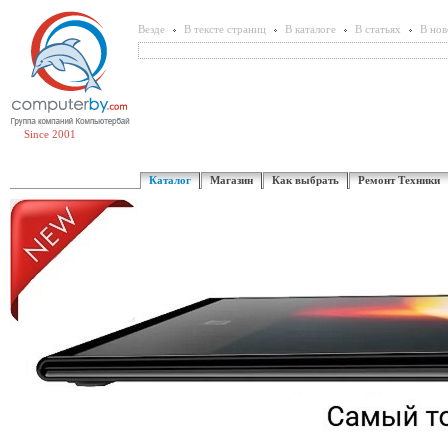
Везде
В тексте страниц
В каталоге
В статьях
В нов
Since 2001
Каталог
Магазин
Как выбрать
Ремонт Техники