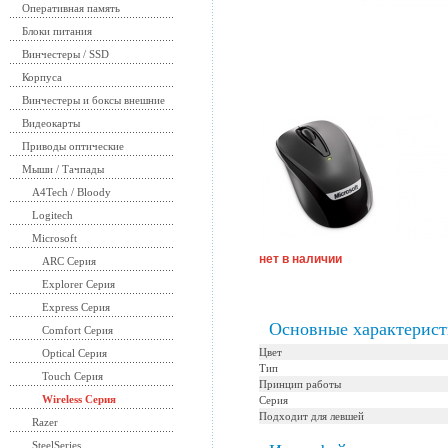
Оперативная память
Блоки питания
Винчестеры / SSD
Корпуса
Винчестеры и боксы внешние
Видеокарты
Приводы оптические
Мыши / Тачпады
A4Tech / Bloody
Logitech
Microsoft
нет в наличии
ARC Серия
Explorer Серия
Express Серия
Основные характерис
Comfort Серия
Цвет
Optical Серия
Тип
Touch Серия
Принцип работы
Wireless Серия
Серия
Подходит для левшей
Razer
SteelSeries