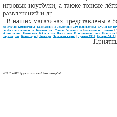
игровые ноутбуки, а также тонкие лёгк
развлечений и др.
В наших магазинах представлены в б
Ноутбуки
|
Компьютеры
|
Карманные компьютеры
|
GPS Навигаторы
|
Сумки для но
Графические планшеты
|
Клавиатуры
|
Мыши
|
Антивирусы
|
Электронные словари
|
Р
оборудование
|
Наушники
|
Веб камеры
|
Проекторы
|
Источники питания
|
Принтеры
Видеокарты
|
Винчестеры
|
Приводы
|
Звуковые карты
|
Кулеры CPU
|
Кулеры VGA
|
Приятны
© 2001-2019 Группа Компаний Компьютербай