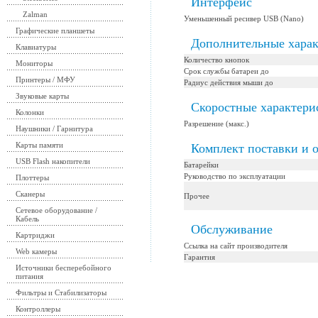
Интерфейс
Zalman
Уменьшенный ресивер USB (Nano)
Графические планшеты
Дополнительные харак
Клавиатуры
Количество кнопок
Мониторы
Срок службы батареи до
Принтеры / МФУ
Радиус действия мыши до
Звуковые карты
Скоростные характери
Колонки
Разрешение (макс.)
Наушники / Гарнитура
Карты памяти
Комплект поставки и 
USB Flash накопители
Батарейки
Руководство по эксплуатации
Плоттеры
Сканеры
Прочее
Сетевое оборудование /
Кабель
Обслуживание
Картриджи
Ссылка на сайт производителя
Web камеры
Гарантия
Источники бесперебойного
питания
Фильтры и Стабилизаторы
Контроллеры