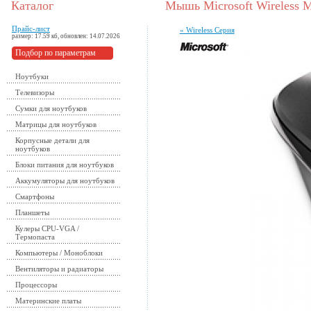
Каталог
Мышь Microsoft Wireless M
Прайс-лист
« Wireless Серия
размер: 17.59 кб, обновлен: 14.07.2026
Подбор по параметрам
Ноутбуки
Телевизоры
Сумки для ноутбуков
Матрицы для ноутбуков
Корпусные детали для
ноутбуков
Блоки питания для ноутбуков
Аккумуляторы для ноутбуков
Смартфоны
Планшеты
Кулеры CPU-VGA /
Термопаста
Компьютеры / Моноблоки
Вентиляторы и радиаторы
Процессоры
Материнские платы