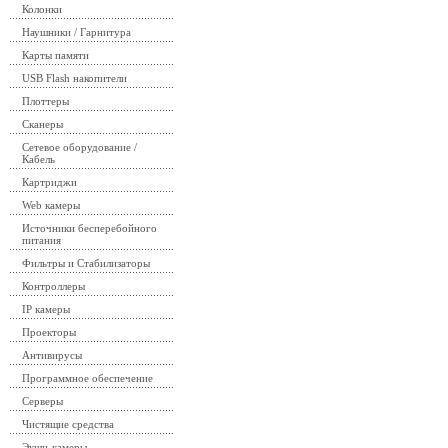
Колонки
Наушники / Гарнитура
Карты памяти
USB Flash накопители
Плоттеры
Сканеры
Сетевое оборудование /
Кабель
Картриджи
Web камеры
Источники бесперебойного
питания
Фильтры и Стабилизаторы
Контроллеры
IP камеры
Проекторы
Антивирусы
Программное обеспечение
Серверы
Чистящие средства
Экшн-камеры