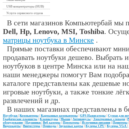
USB концентраторы (HUB)
Услуги сервисного отдела
В сети магазинов Компьютербай мы 
Dell, Hp, Lenovo, MSI, Toshiba
. Осущ
матрицы ноутбука в Минске
.
Прямые поставки обеспечивают миним
продавать ноутбуки дешево. Выбрать 
ноутбуков в центре Минска или на наш
наши менеджеры помогут Вам подобра
каталоге представлены как дешевые н
игровые ноутбуки, а также тонкие лёгк
развлечений и др.
В наших магазинах представлены в б
Ноутбуки
|
Компьютеры
|
Карманные компьютеры
|
GPS Навигаторы
|
Сумки для но
Графические планшеты
|
Клавиатуры
|
Мыши
|
Антивирусы
|
Электронные словари
|
Р
оборудование
|
Наушники
|
Веб камеры
|
Проекторы
|
Источники питания
|
Принтеры
Видеокарты
|
Винчестеры
|
Приводы
|
Звуковые карты
|
Кулеры CPU
|
Кулеры VGA
|