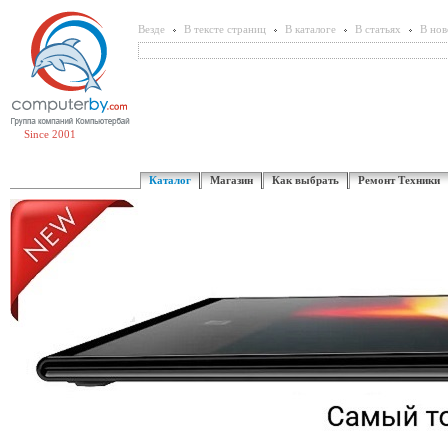
Везде
В тексте страниц
В каталоге
В статьях
В нов
Since 2001
Каталог
Магазин
Как выбрать
Ремонт Техники