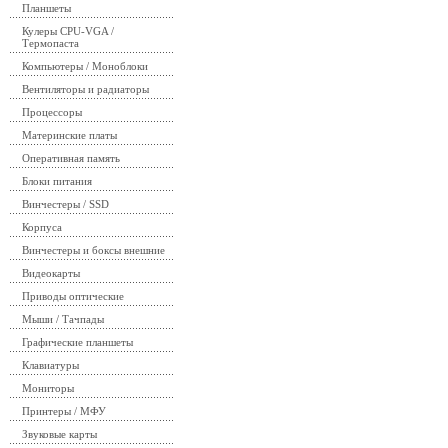
Планшеты
Кулеры CPU-VGA /
Термопаста
Компьютеры / Моноблоки
Вентиляторы и радиаторы
Процессоры
Материнские платы
Оперативная память
Блоки питания
Винчестеры / SSD
Корпуса
Винчестеры и боксы внешние
Видеокарты
Приводы оптические
Мыши / Тачпады
Графические планшеты
Клавиатуры
Мониторы
Принтеры / МФУ
Звуковые карты