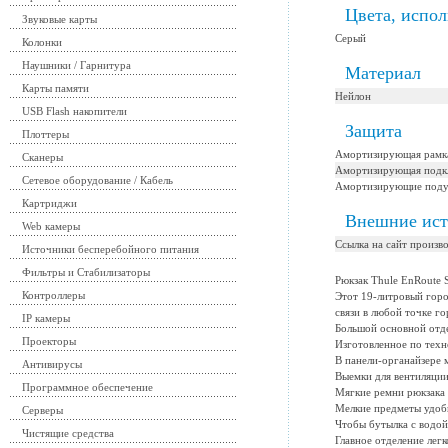
Цвета, испо
Звуковые карты
Серый
Колонки
Наушники / Гарнитура
Материал
Карты памяти
Нейлон
USB Flash накопители
Защита
Плоттеры
Амортизирующая рамк
Сканеры
Амортизирующая подк
Сетевое оборудование / Кабель
Амортизирующие под
Картриджи
Внешние ис
Web камеры
Ссылка на сайт произв
Источники бесперебойного питания
Фильтры и Стабилизаторы
Рюкзак Thule EnRoute S
Контроллеры
Этот 19-литровый горо
связи в любой точке го
IP камеры
Большой основной отде
Проекторы
Изготовленное по техн
В панели-органайзере 
Антивирусы
Выемки для вентиляции
Программное обеспечение
Мягкие ремни рюкзака
Мелкие предметы удобн
Серверы
Чтобы бутылка с водой 
Чистящие средства
Главное отделение лег