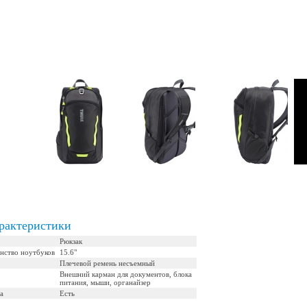
рактеристики
Рюкзак
нство ноутбуков
15.6"
Плечевой ремень неcъемный
Внешний карман для документов, блока
питания, мыши, органайзер
а
Есть