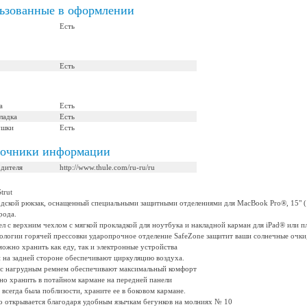
льзованные в оформлении
Есть
Есть
а
Есть
ладка
Есть
ушки
Есть
точники информации
одителя
http://www.thule.com/ru-ru/ru
trut
дской рюкзак, оснащенный специальными защитными отделениями для MacBook Pro®, 15" (14
рода.
л с верхним чехлом с мягкой прокладкой для ноутбука и накладной карман для iPad® или п
ологии горячей прессовки ударопрочное отделение SafeZone защитит ваши солнечные очки
можно хранить как еду, так и электронные устройства
 на задней стороне обеспечивают циркуляцию воздуха.
 с нагрудным ремнем обеспечивают максимальный комфорт
о хранить в потайном кармане на передней панели
всегда была поблизости, храните ее в боковом кармане.
ко открывается благодаря удобным язычкам бегунков на молниях № 10