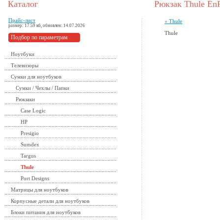
Каталог
Рюкзак Thule En
Прайс-лист
« Thule
размер: 17.59 кб, обновлен: 14.07.2026
Thule
Подбор по параметрам
Ноутбуки
Телевизоры
Сумки для ноутбуков
Сумки / Чехлы / Папки
Рюкзаки
Case Logic
HP
Presigio
Sumdex
Targus
Thule
Port Designs
Матрицы для ноутбуков
Корпусные детали для ноутбуков
Блоки питания для ноутбуков