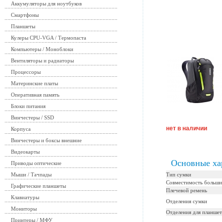
Аккумуляторы для ноутбуков
Смартфоны
Планшеты
Кулеры CPU-VGA / Термопаста
Компьютеры / Моноблоки
Вентиляторы и радиаторы
Процессоры
Материнские платы
Оперативная память
Блоки питания
Винчестеры / SSD
нет в наличии
Корпуса
Винчестеры и боксы внешние
Видеокарты
Основные ха
Приводы оптические
Мыши / Тачпады
Тип сумки
Совместимость больши
Графические планшеты
Плечевой ремень
Клавиатуры
Отделения сумки
Мониторы
Отделения для планшет
Принтеры / МФУ