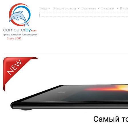
Везде
В тексте страниц
В каталоге
В статьях
В нов
Since 2001