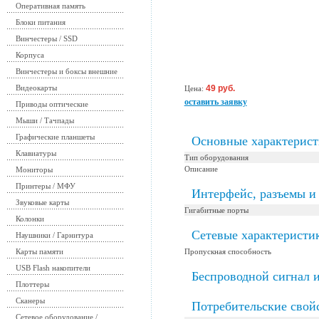
Оперативная память
Блоки питания
Винчестеры / SSD
Корпуса
Винчестеры и боксы внешние
Видеокарты
49 руб.
Цена:
оставить заявку
Приводы оптические
Мыши / Тачпады
Графические планшеты
Основные характерис
Клавиатуры
Тип оборудования
Описание
Мониторы
Принтеры / МФУ
Интерфейс, разъемы и
Звуковые карты
Гигабитные порты
Колонки
Сетевые характеристи
Наушники / Гарнитура
Карты памяти
Пропускная способность
USB Flash накопители
Беспроводной сигнал 
Плоттеры
Сканеры
Потребительские свойс
Сетевое оборудование /