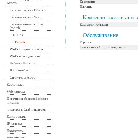
Крепление
Кабель
Питание
Сетевые карты / Ethernet
Комплект поставки и 
Сетевые карты / Wi-Fi
Сетевые коммутаторы
Комплект поставки
(switch)
Обслуживание
D-Link
TP-Link
Гарантия
Ссылка на сайт производителя
Wi-Fi + маршрутизатор
Wi-Fi точки доступа
Кабель / Пачкорд
Для ноутбука
Сплиттеры ADSL
Картриджи
Web камеры
Источники бесперебойного
питания
Фильтры и Стабилизаторы
Контроллеры
IP камеры
Проекторы
Антивирусы