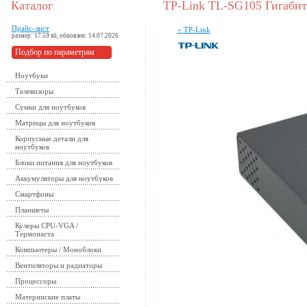
Каталог
TP-Link TL-SG105 Гигабит
Прайс-лист
« TP-Link
размер: 17.59 кб, обновлен: 14.07.2026
Подбор по параметрам
Ноутбуки
Телевизоры
Сумки для ноутбуков
Матрицы для ноутбуков
Корпусные детали для
ноутбуков
Блоки питания для ноутбуков
Аккумуляторы для ноутбуков
Смартфоны
Планшеты
Кулеры CPU-VGA /
Термопаста
Компьютеры / Моноблоки
Вентиляторы и радиаторы
Процессоры
Материнские платы