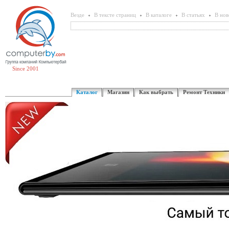
Везде
В тексте страниц
В каталоге
В статьях
В нов
Since 2001
Каталог
Магазин
Как выбрать
Ремонт Техники