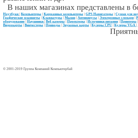
В наших магазинах представлены в б
Ноутбуки
|
Компьютеры
|
Карманные компьютеры
|
GPS Навигаторы
|
Сумки для но
Графические планшеты
|
Клавиатуры
|
Мыши
|
Антивирусы
|
Электронные словари
|
Р
оборудование
|
Наушники
|
Веб камеры
|
Проекторы
|
Источники питания
|
Принтеры
Видеокарты
|
Винчестеры
|
Приводы
|
Звуковые карты
|
Кулеры CPU
|
Кулеры VGA
|
Приятны
© 2001-2019 Группа Компаний Компьютербай