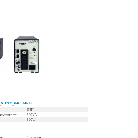
рактеристики
ИБП
я мощность
620VA
ь
390W
ток
4 розетки