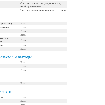
Свинцово-кислотные, герметичные,
необслуживаемые
Ступенчатая аппроксимация синусоиды
апряжения)
Есть
амыкания
Есть
Есть
Есть
отных и
Есть
ех
нии
Есть
Есть
разъемы и выходы
Есть
Есть
Есть
Есть
ставки
ель
Есть
Есть
Есть