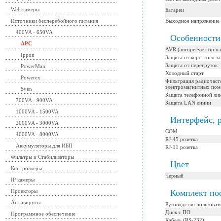
Web камеры
Батареи
Источники бесперебойного питания
Выходное напряжение
400VA - 650VA
Особенности
APC
AVR (авторегулятор н
Ippon
Защита от короткого з
Защита от перегрузок
PowerMan
Холодный старт
Powerex
Фильтрация радиочаст
электромагнитных пом
Sven
Защита телефонной ли
700VA - 900VA
Защита LAN линии
1000VA - 1500VA
Интерфейс, 
2000VA - 3000VA
COM
4000VA - 8000VA
RJ-45 розетка
Аккумуляторы для ИБП
RJ-11 розетка
Фильтры и Стабилизаторы
Цвет
Контроллеры
Черный
IP камеры
Проекторы
Комплект по
Антивирусы
Руководство пользоват
Диск с ПО
Программное обеспечение
Кабель (RS-232)