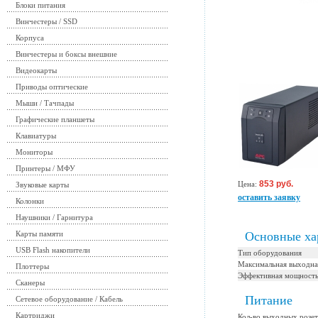
Блоки питания
Винчестеры / SSD
Корпуса
Винчестеры и боксы внешние
Видеокарты
Приводы оптические
Мыши / Тачпады
Графические планшеты
Клавиатуры
Мониторы
Принтеры / МФУ
853 руб.
Цена:
Звуковые карты
оставить заявку
Колонки
Наушники / Гарнитура
Карты памяти
Основные ха
USB Flash накопители
Тип оборудования
Максимальная выходна
Плоттеры
Эффективная мощност
Сканеры
Питание
Сетевое оборудование / Кабель
Картриджи
Кол-во выходных розе