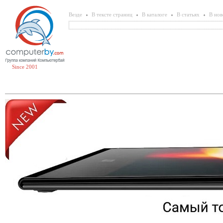
Везде
В тексте страниц
В каталоге
В статьях
В нов
Since 2001