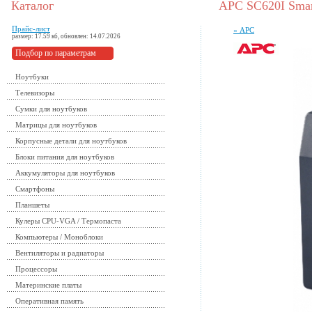
Каталог
APC SC620I Smar
Прайс-лист
« APC
размер: 17.59 кб, обновлен: 14.07.2026
Подбор по параметрам
Ноутбуки
Телевизоры
Сумки для ноутбуков
Матрицы для ноутбуков
Корпусные детали для ноутбуков
Блоки питания для ноутбуков
Аккумуляторы для ноутбуков
Смартфоны
Планшеты
Кулеры CPU-VGA / Термопаста
Компьютеры / Моноблоки
Вентиляторы и радиаторы
Процессоры
Материнские платы
Оперативная память