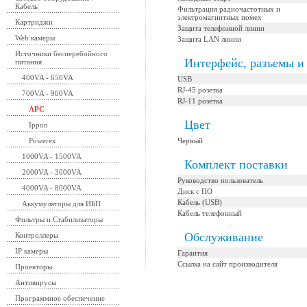
Кабель
Фильтрация радиочастотных и
электромагнитных помех
Картриджи
Защита телефонной линии
Web камеры
Защита LAN линии
Источники бесперебойного
Интерфейс, разъемы и
питания
400VA - 650VA
USB
RJ-45 розетка
700VA - 900VA
RJ-11 розетка
APC
Цвет
Ippon
Powerex
Черный
1000VA - 1500VA
Комплект поставки
2000VA - 3000VA
Руководство пользователь
4000VA - 8000VA
Диск с ПО
Кабель (USB)
Аккумуляторы для ИБП
Кабель телефонный
Фильтры и Стабилизаторы
Обслуживание
Контроллеры
IP камеры
Гарантия
Ссылка на сайт производителя
Проекторы
Антивирусы
Программное обеспечение