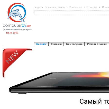
Везде
В тексте страниц
В каталоге
В статьях
В нов
Since 2001
Каталог
Магазин
Как выбрать
Ремонт Техники