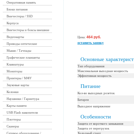
Оперативная память
Блоки питания
Винчестеры / SSD
Корпуса
Винчестеры и боксы внешние
Видеокарты
464 руб.
Цена:
оставить заявку
Приводы оптические
Мыши / Тачпады
Графические планшеты
Основные характерис
Клавиатуры
Тип оборудования
Максимальная выходная мощность
Мониторы
Эффективная мощность
Принтеры / МФУ
Звуковые карты
Питание
Колонки
Кол-во выходных розеток
Наушники / Гарнитура
Батареи
Карты памяти
Выходное напряжение
USB Flash накопители
Особенности
Плоттеры
Защита от короткого замыкания
Сканеры
Защита от перегрузок
Сетевое оборудование /
Холодный старт