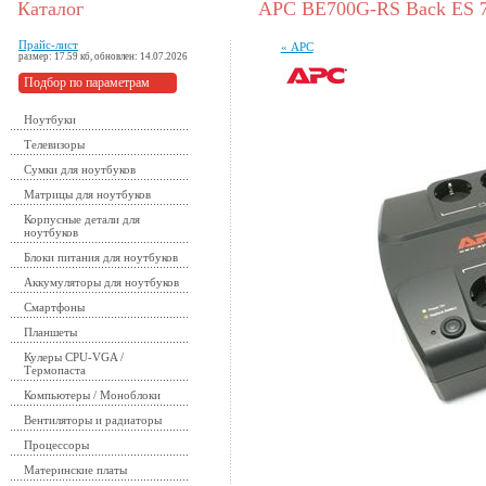
Каталог
APC BE700G-RS Back ES 
Прайс-лист
« APC
размер: 17.59 кб, обновлен: 14.07.2026
Подбор по параметрам
Ноутбуки
Телевизоры
Сумки для ноутбуков
Матрицы для ноутбуков
Корпусные детали для
ноутбуков
Блоки питания для ноутбуков
Аккумуляторы для ноутбуков
Смартфоны
Планшеты
Кулеры CPU-VGA /
Термопаста
Компьютеры / Моноблоки
Вентиляторы и радиаторы
Процессоры
Материнские платы