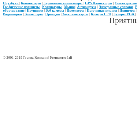
Ноутбуки
|
Компьютеры
|
Карманные компьютеры
|
GPS Навигаторы
|
Сумки для но
Графические планшеты
|
Клавиатуры
|
Мыши
|
Антивирусы
|
Электронные словари
|
Р
оборудование
|
Наушники
|
Веб камеры
|
Проекторы
|
Источники питания
|
Принтеры
Видеокарты
|
Винчестеры
|
Приводы
|
Звуковые карты
|
Кулеры CPU
|
Кулеры VGA
|
Приятны
© 2001-2019 Группа Компаний Компьютербай