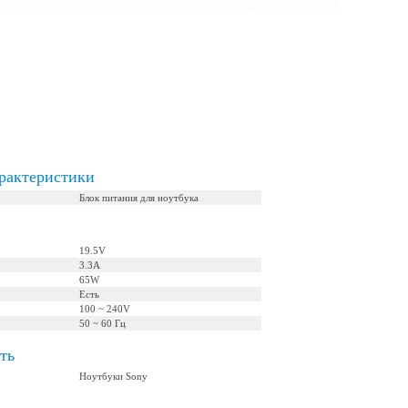
рактеристики
Блок питания для ноутбука
19.5V
3.3А
65W
Есть
100 ~ 240V
50 ~ 60 Гц
ть
Ноутбуки Sony