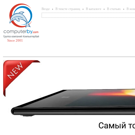
Везде
В тексте страниц
В каталоге
В статьях
В нов
Since 2001