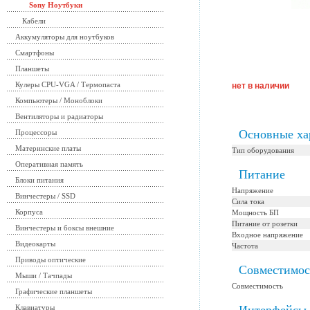
Sony Ноутбуки
Кабели
Аккумуляторы для ноутбуков
Смартфоны
Планшеты
Кулеры CPU-VGA / Термопаста
нет в наличии
Компьютеры / Моноблоки
Вентиляторы и радиаторы
Основные ха
Процессоры
Материнские платы
Тип оборудования
Оперативная память
Питание
Блоки питания
Напряжение
Винчестеры / SSD
Сила тока
Корпуса
Мощность БП
Питание от розетки
Винчестеры и боксы внешние
Входное напряжение
Видеокарты
Частота
Приводы оптические
Совместимос
Мыши / Тачпады
Совместимость
Графические планшеты
Клавиатуры