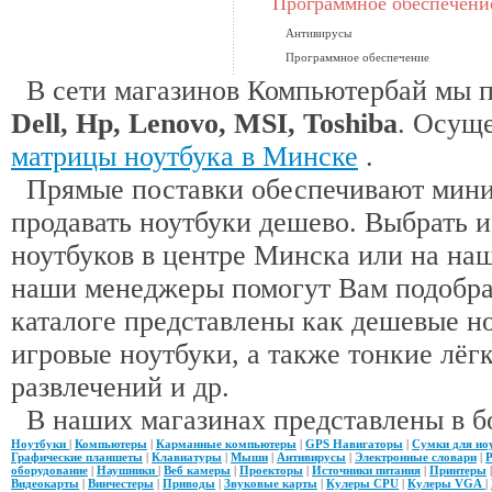
Программное обеспечени
Антивирусы
Программное обеспечение
В сети магазинов Компьютербай мы 
Dell, Hp, Lenovo, MSI, Toshiba
. Осущ
матрицы ноутбука в Минске
.
Прямые поставки обеспечивают миним
продавать ноутбуки дешево. Выбрать 
ноутбуков в центре Минска или на наш
наши менеджеры помогут Вам подобра
каталоге представлены как дешевые н
игровые ноутбуки, а также тонкие лёгк
развлечений и др.
В наших магазинах представлены в б
Ноутбуки
|
Компьютеры
|
Карманные компьютеры
|
GPS Навигаторы
|
Сумки для но
Графические планшеты
|
Клавиатуры
|
Мыши
|
Антивирусы
|
Электронные словари
|
Р
оборудование
|
Наушники
|
Веб камеры
|
Проекторы
|
Источники питания
|
Принтеры
Видеокарты
|
Винчестеры
|
Приводы
|
Звуковые карты
|
Кулеры CPU
|
Кулеры VGA
|