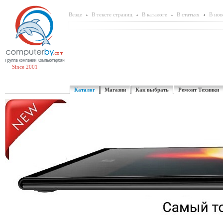
Везде
В тексте страниц
В каталоге
В статьях
В нов
Since 2001
Каталог
Магазин
Как выбрать
Ремонт Техники