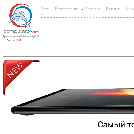
Везде
В тексте страниц
В каталоге
В статьях
В нов
Since 2001