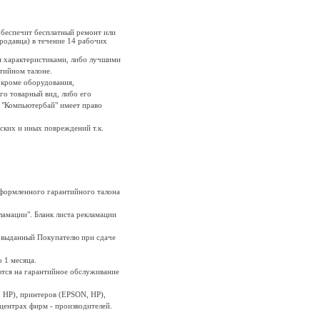
обеспечит бесплатный ремонт или
родавца) в течение 14 рабочих
и характеристиками, либо лучшими
нтийном талоне.
 (кроме оборудования,
го товарный вид, либо его
, "Компьютербай" имеет право
ских и иных повреждений т.к.
оформленного гарантийного талона
ламации". Бланк листа рекламации
, выданный Покупателю при сдаче
 1 месяца.
ются на гарантийное обслуживание
, HP), принтеров (EPSON, HP),
центрах фирм - производителей.