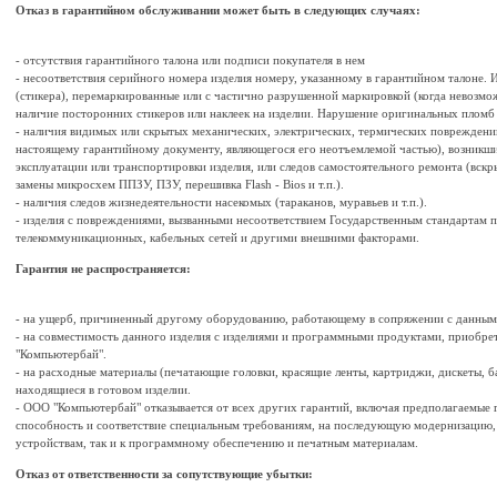
Отказ в гарантийном обслуживании может быть в следующих случаях:
- отсутствия гарантийного талона или подписи покупателя в нем
- несоответствия серийного номера изделия номеру, указанному в гарантийном талоне.
(стикера), перемаркированные или с частично разрушенной маркировкой (когда невозмо
наличие посторонних стикеров или наклеек на изделии. Нарушение оригинальных пломб
- наличия видимых или скрытых механических, электрических, термических поврежден
настоящему гарантийному документу, являющегося его неотъемлемой частью), возникши
эксплуатации или транспортировки изделия, или следов самостоятельного ремонта (вскры
замены микросхем ППЗУ, ПЗУ, перешивка Flash - Bios и т.п.).
- наличия следов жизнедеятельности насекомых (тараканов, муравьев и т.п.).
- изделия с повреждениями, вызванными несоответствием Государственным стандартам 
телекоммуникационных, кабельных сетей и другими внешними факторами.
Гарантия не распространяется:
- на ущерб, причиненный другому оборудованию, работающему в сопряжении с данным
- на совместимость данного изделия с изделиями и программными продуктами, приобр
"Компьютербай".
- на расходные материалы (печатающие головки, красящие ленты, картриджи, дискеты, бата
находящиеся в готовом изделии.
- ООО "Компьютербай" отказывается от всех других гарантий, включая предполагаемые 
способность и соответствие специальным требованиям, на последующую модернизацию, 
устройствам, так и к программному обеспечению и печатным материалам.
Отказ от ответственности за сопутствующие убытки: