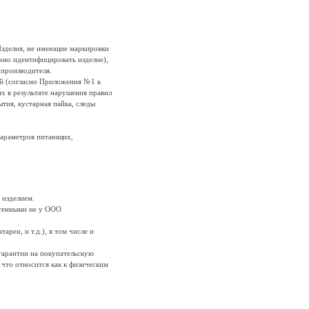
 Изделия, не имеющие маркировки
жно идентифицировать изделие),
 производителя.
ий (согласно Приложения №1 к
х в результате нарушения правил
тия, кустарная пайка, следы
параметров питающих,
 изделием.
етенными не у ООО
реи, и т.д.), в том числе и
гарантии на покупательскую
что относится как к физическим