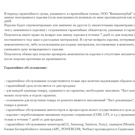
В период гарантийного срока, указанного в гарантийном талоне, ООО "Компьютербай" 
замену неисправного изделия (если неисправность возникла по вине производителя или п
дней.
Изделие будет отремонтировано или заменено на другое (с аналогичными параметрами 
чем у заменяемого изделия) с сохранением гарантийных обязательств, указанных в гара
Покупатель имеет право на возврат или замену изделия в течение 7 дней со дня покупки
поставленного под заказ и расходных материалов). В случае возврата изделия, потерявше
некомплектности, либо использования расходных материалов, поставляемых в комплекте
уменьшить цену возвращаемого изделия.
Покупатель обязан при покупке проверить комплектность изделия и отсутствие механиче
после покупки претензии не принимаются.
Гарантийное обслуживание:
- гарантийное обслуживание осуществляется только при наличии надлежащим образом 
- гарантийный срок исчисляется со дня продажи
- для каждой единицы товара, сдаваемого на гарантию, необходимо заполнить "Лист рек
можно получить в отделе гарантии.
- oснованием для получения товара из ремонта является заполненный "Лист рекламации"
товара в ремонт.
- гарантийное обслуживание винчестеров и процессоров может осуществляться в срок до
- изделия с неработающими внешними портами сопряжения (COM, LPT, и т.д.) принима
только в течение 7 дней со дня продажи.
- гарантийное обслуживание мониторов(LG, Samsung, Samtron, Sony), сканеров (Mustek
блоков бесперебойного питания (APC, POWERCOM, NetStar) производится в Сервисных 